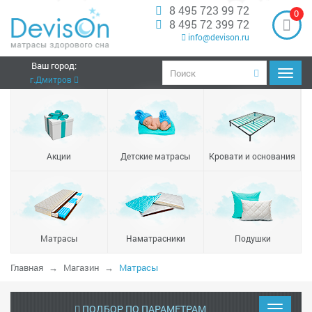
8 495 723 99 72
0
8 495 72 399 72
info@devison.ru
Ваш город:
Навиг
г.Дмитров
Акции
Детские матрасы
Кровати и основания
Матрасы
Наматрасники
Подушки
Главная
Магазин
Матрасы
ПОДБОР ПО ПАРАМЕТРАМ