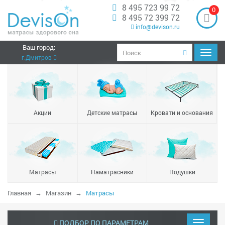
8 495 723 99 72
0
8 495 72 399 72
info@devison.ru
Ваш город:
Навиг
г.Дмитров
Акции
Детские матрасы
Кровати и основания
Матрасы
Наматрасники
Подушки
Главная
Магазин
Матрасы
ПОДБОР ПО ПАРАМЕТРАМ