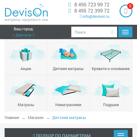
8 495 723 99 72
0
8 495 72 399 72
info@devison.ru
Ваш город:
Навиг
г.Дмитров
Акции
Детские матрасы
Кровати и основания
Матрасы
Наматрасники
Подушки
Главная
Магазин
Детские матрасы
ПОДБОР ПО ПАРАМЕТРАМ